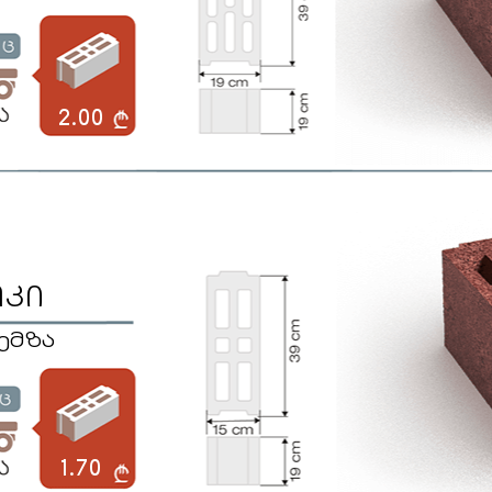
2.00
ოკი
პემზა
1.70