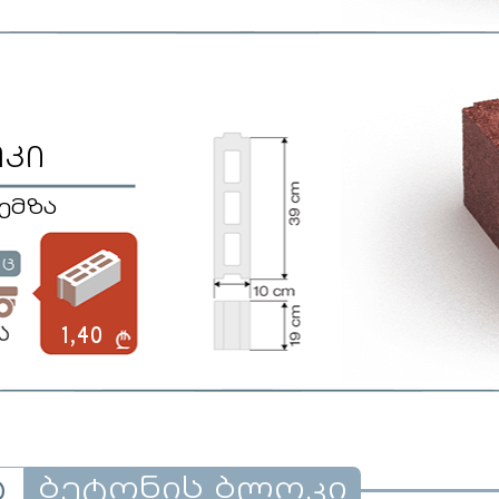
ოკი
პემზა
1,40
ბეტონის ბლოკი
ა