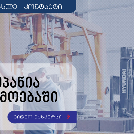
ახლე
კონტაქტი
პანია
მოებაში
ვიდეო ექსკურსი