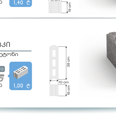
1,40
ოკი
 ბეტონი
1,00