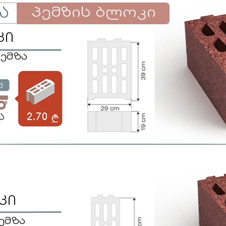
პემზის ბლოკი
ა
კი
პემზა
2.70
კი
პემზა