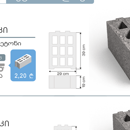
კი
 ბეტონი
2,20
კი