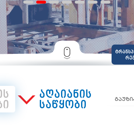
ის
აღაიანის
გაუზ
ბი
საწყობი